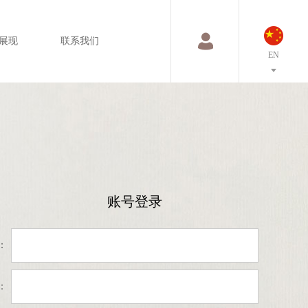
展现
联系我们
EN
账号登录
：
：