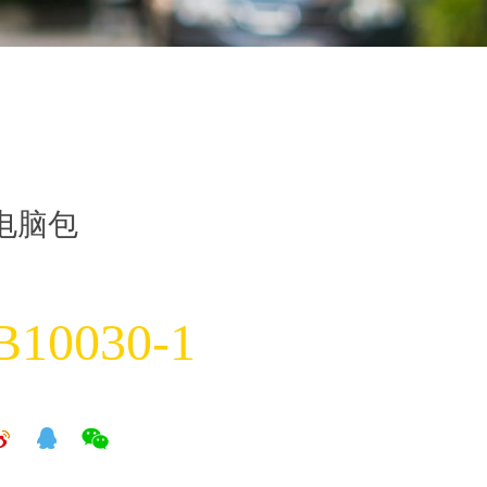
电脑包
B10030-1