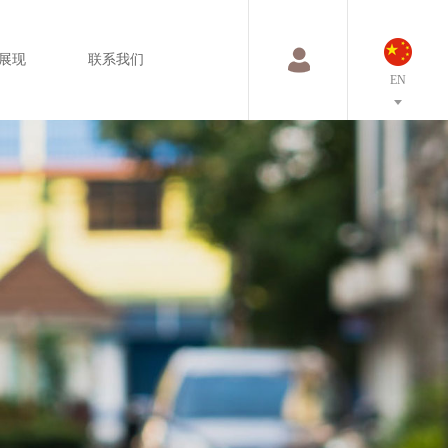
展现
联系我们
EN