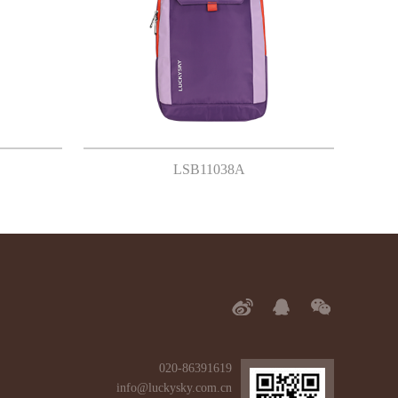
现在查看
LSB11038A
020-86391619
info@luckysky.com.cn