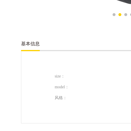
基本信息
size：
model：
风格：