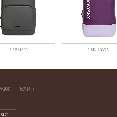
现在查看
现在查看
LSB11030
LSB11039A
牌展现
联系我们